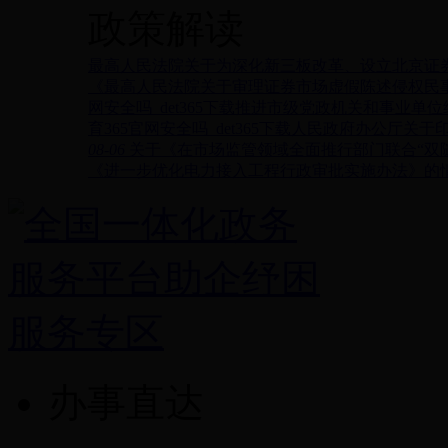
政策解读
最高人民法院关于为深化新三板改革、设立北京证
《最高人民法院关于审理证券市场虚假陈述侵权民
网安全吗_det365下载推进市级党政机关和事业
育365官网安全吗_det365下载人民政府办公
08-06
关于《在市场监管领域全面推行部门联合“双
《进一步优化电力接入工程行政审批实施办法》的
办事直达