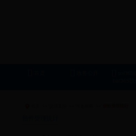
bat36
首页
交流互动
市长信箱
信件受理统计