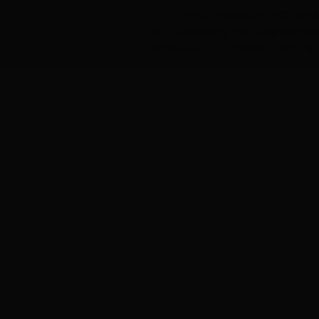
主办单位：bat365软件下载_bet
地址：bat365软件下载_bet体育365
网站标识码：4101000002
豫ICP备0