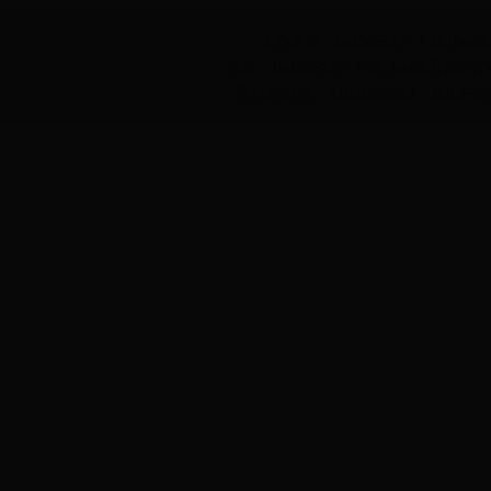
主办单位：bat365软件下载_bet
地址：bat365软件下载_bet体育365
网站标识码：4101000002
豫ICP备0