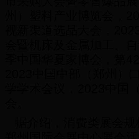
市采购大会暨零售爆品展
州）塑料产业博览会，2
视新渠道选品大会，20
会暨机床及金属加工、自
季中国华夏家博会，第4
2023中国中部（郑州
学学术会议，2023中
会。
据介绍，消费类展会规
郑州国际会展中心展会活