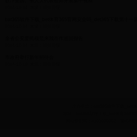
驻汴全国、省人大代表莅郑开展集中视察
2014-12-24
来源：郑州日报
bat365软件下载_bet体育365官网安全吗_det365下载
2014-12-24
来源：郑州日报
全省公安爱民模范来我市作巡回报告
2014-12-24
来源：郑州日报
市政府举行新年招待会
2014-12-19
来源：郑州日报
主办单位：bat365软件下载_bet
地址：bat365软件下载_bet体育365
网站标识码：4101000002
豫ICP备0