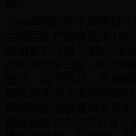
况。
bat365软件下载经过
区地区生产总值完成1208
均增长14.1%；“四上”
2012年的6.3倍，年均
物流、电子信息、生物医
现代服务业为支撑的现代
郑州航空港区建成区面积
覆盖超过220平方公里，