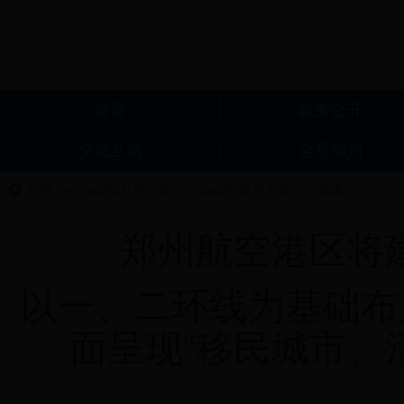
首页
bat365软件下载
bat365软件下载
正文
郑州航空港区将建
以一、二环线为基础布
面呈现“移民城市、