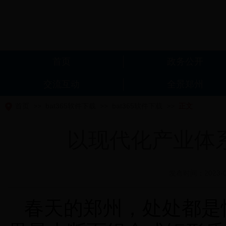
首页
bat365软件下载
bat365软件下载
正文
以现代化产业体
发布时间：2023-03
春天的郑州，处处都是