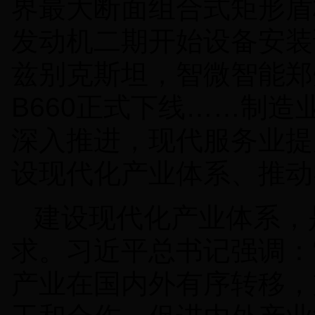
界最大断面组合式矩形盾
发动机二期开始设备安装
兹别克斯坦，智微智能郑
B660正式下线……制
深入推进，现代服务业提
设现代化产业体系、推动
建设现代化产业体系，
求。习近平总书记强调：
产业在国内外有序转移，