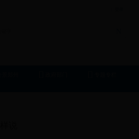
登录
样说