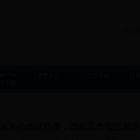
5软件下载
人关心的这些事，政府工作报告里这