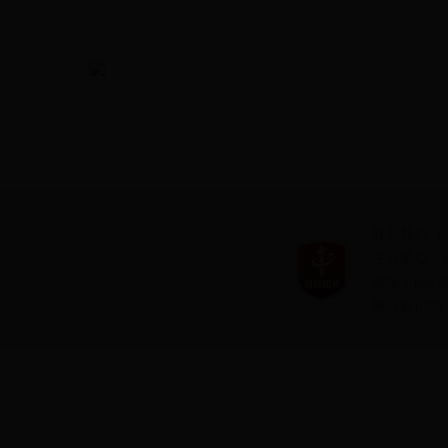
联系我们
主办单位：b
地址：bat3
网站标识码：4