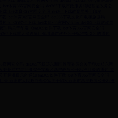
65软件下载_bet体育365官网安全吗_det365下载城市综合执法局关
载_bet体育365官网安全吗_det365下载市政服务领域基层政务公
软件下载_bet体育365官网安全吗_det365下载教育局关于印发
件下载_bet体育365官网安全吗_det365下载文化广电和旅游局
通知
bat365软件下载_bet体育365官网安全吗_det365下载财政局
监督管理局关于印发《bat365软件下载_bet体育365官网安全吗
吗_det365下载重大建设项目领域基层政务公开标准指引》的通知
体育365官网安全吗_det365下载郑东新区管理委员会关于印发郑东新
发郑州航空港经济综合实验区基层政务公开标准目录的通知
荥
公开标准目录的通知
bat365软件下载_bet体育365官网安全吗
目录
新密市人民政府办公室关于印发新密市基层政务公开标准