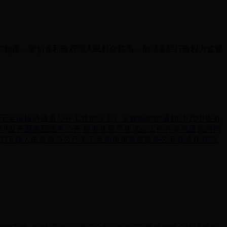
主制度，密切党和政府同人民群众联系，加强基层行政权力监督
于全面推进政务公开工作的意见》实施细则的通知
中共中央办
印发开展基层政务公开 标准化规范化试点工作方案的通知
​河南
吗_det365下载人民政府办公厅关于全面推进基层政务公开标准化规范