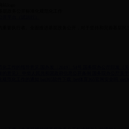
的重要执行者。全面推进基层政务公开，对于坚持和完善基层民
工作的指导意见 国办发〔2019〕54号
国务院办公厅印发《关
作的意见》
中华人民共和国政府信息公开条例
国务院办公厅关于
化规范化工作的通知
bat365软件下载_bet体育365官网安全