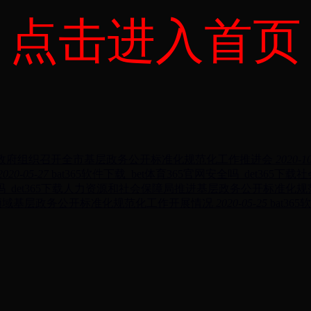
点击进入首页
t365下载政府组织召开全市基层政务公开标准化规范化工作推进会
2020-1
2020-05-27
bat365软件下载_bet体育365官网安全吗_det
官网安全吗_det365下载人力资源和社会保障局推进基层政务公开标准
决算领域基层政务公开标准化规范化工作开展情况
2020-05-25
bat3