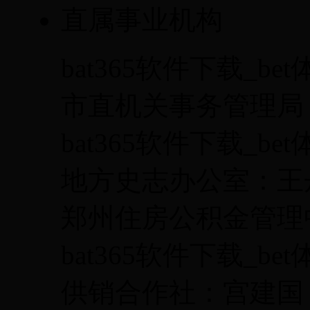
直属事业机构
bat365软件下载_be
市直机关事务管理局
bat365软件下载_be
地方史志办公室：王
郑州住房公积金管理
bat365软件下载_be
供销合作社：宫建国