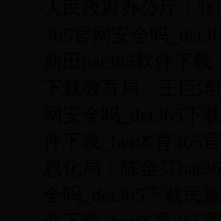
人民政府办公厅：张
365官网安全吗_de
新田
bat365软件下载_
下载教育局：王巨涛
网安全吗_det365
件下载_bet体育365
息化局：陈金芬
bat
全吗_det365下载