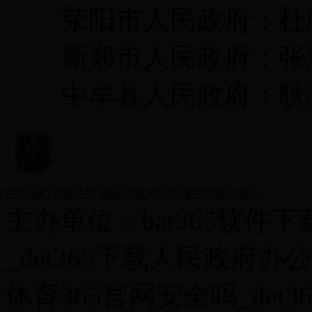
荥阳市人民政府：杜
新郑市人民政府：张
中牟县人民政府：耿
联系我们
郑重声明
网站地图
电子政务外网接入测试
主办单位：bat365软件下
_det365下载人民政府办
体育365官网安全吗_det3