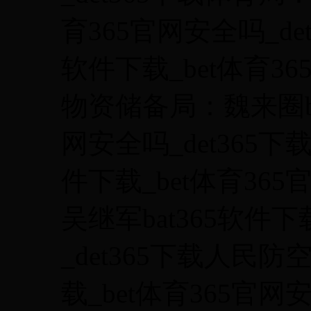
育365官网安全吗_d
软件下载_bet体育36
物资储备局：魏来圈
网安全吗_det365
件下载_bet体育365
吴继军
bat365软件
_det365下载人民
载_bet体育365官网