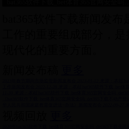
bat365软件下载新闻
工作的重要组成部分，是
现代化的重要方面。
新闻发布稿
更多
2023年春节期间市场监管新闻发布会
2023-01-12
来源：本站
b
工作新闻发布会
2022-12-28
来源：本站
bat365软件下载_b
11-30
来源：本站
bat365软件下载_bet体育365官网安全吗_
《bat365软件下载_bet体育365官网安全吗_det365下载不动产
华人民共和国家庭教育促进法>办法》新闻发布会
2022-09-27
视频回放
更多
2020年bat365软件下载_bet体育365官网安全吗_det365下