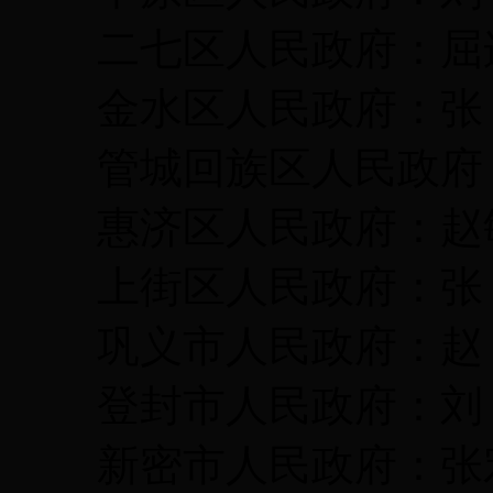
二七区人民政府：屈
金水区人民政府：张
管城回族区人民政府
惠济区人民政府：赵
上街区人民政府：张
巩义市人民政府：赵
登封市人民政府：刘
新密市人民政府：张