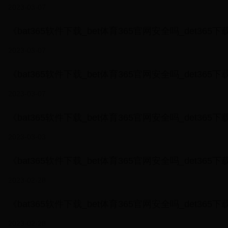
2023-03-07
《bat365软件下载_bet体育365官网安全吗_det3
2023-03-07
《bat365软件下载_bet体育365官网安全吗_det
2023-03-07
《bat365软件下载_bet体育365官网安全吗_de
2023-03-03
《bat365软件下载_bet体育365官网安全吗_det3
2023-02-28
《bat365软件下载_bet体育365官网安全吗_det
2023-02-28