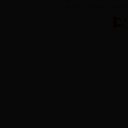
网站标识：4101000002
豫ICP备0