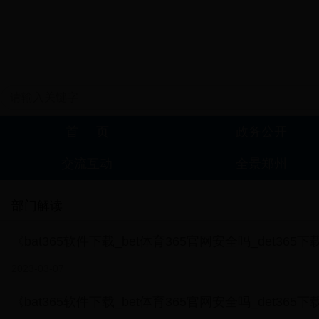
部门解读
《bat365软件下载_bet体育365官网安全吗_det
2023-03-07
《bat365软件下载_bet体育365官网安全吗_de