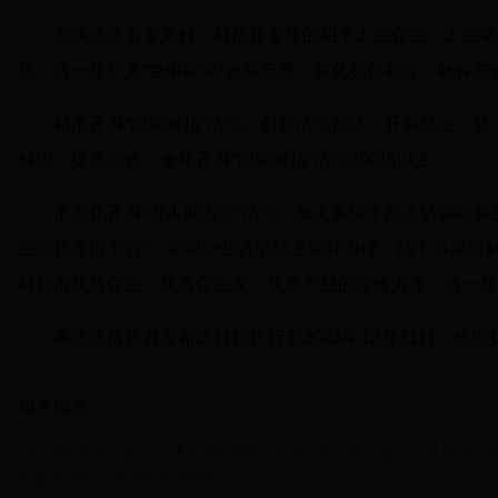
加快政策资金兑付。对预算安排的用于工业企业、工业项目
拨。进一步扩大“免申即享”政策范围，简化拨付程序，确保
精准开展“四项对接”活动。创新活动形式，开展线上、
解困、提质增效，全年开展“四项对接”活动200场以上。
常态化开展“万人助万企”活动。加大各级干部走访调研
业问题直报平台”，实现企业诉求线上闭环办理，线下多渠道
对我市优势企业、优秀企业家、优质产品的宣传力度，进一步
本政策措施自发布之日起施行至2023年12月31日，根
相关信息
bat365软件下载_bet体育365官网安全吗_det365下载人民政府关
量提质量若干政策措施的通知