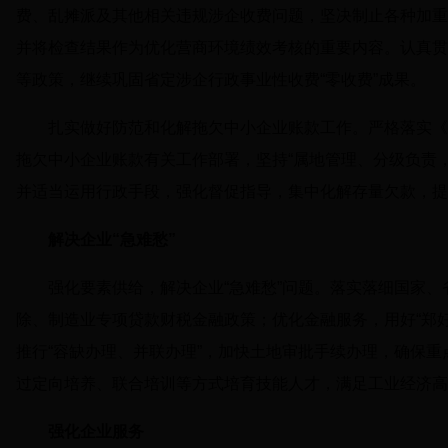
费、乱摊派及其他相关违规涉企收费问题，坚决制止各种加重
并将检查结果作为优化营商环境绩效考核的重要内容。认真贯
等政策，继续巩固省定涉企行政事业性收费“零收费”成果。
扎实做好防范和化解拖欠中小企业账款工作。严格落实《
拖欠中小企业账款有关工作部署，坚持“属地管理、分级负责
并适当运用行政手段，强化督促指导，集中化解存量欠款，提
解决企业“急难愁”
强化要素供给，解决企业“急难愁”问题。落实落细国家
除、制造业专项贷款财税金融政策；优化金融服务，用好“郑
推行“容缺办理、并联办理”，加快土地审批手续办理，确保
过定向培养、联合培训等方式培育技能人才，满足工业经济高
强化企业服务