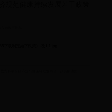
平台经济规范健康持续发展若干政策
5下载人民政府网站
et365下载支持平台经济规范健康持续发展若干政策的通知