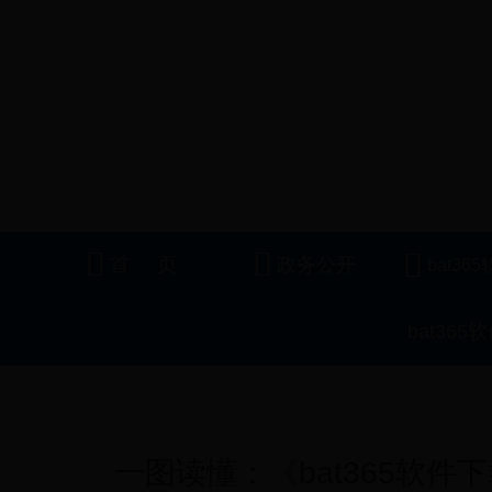
bat36
一图读懂：《bat365软件下