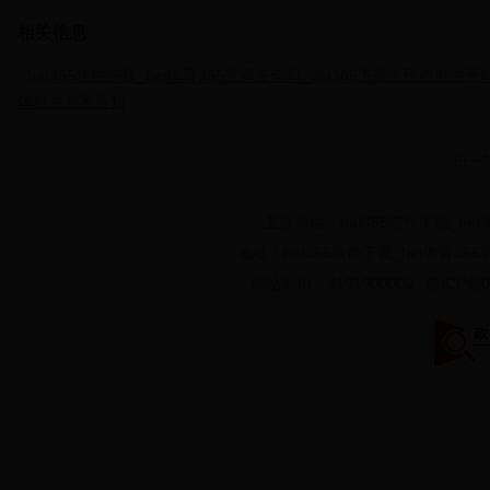
相关信息
bat365软件下载_bet体育365官网安全吗_det365下载人民政府关于
体解决方案通知
主办单位：bat365软件下载_be
地址：bat365软件下载_bet体育36
网站标识：4101000002
豫ICP备0