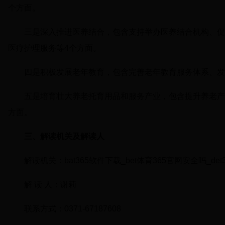
个方面。
三是深入推进医养结合，包含支持举办医养结合机构、促
医疗护理服务等4个方面。
四是积极发展老年教育，包含完善老年教育服务体系、发
五是培育壮大养老托育用品和服务产业，包含提升养老产
方面。
三、解读机关及解读人
解读机关：bat365软件下载_bet体育365官网安全吗_d
解 读 人：谢莉
联系方式：0371-67187608