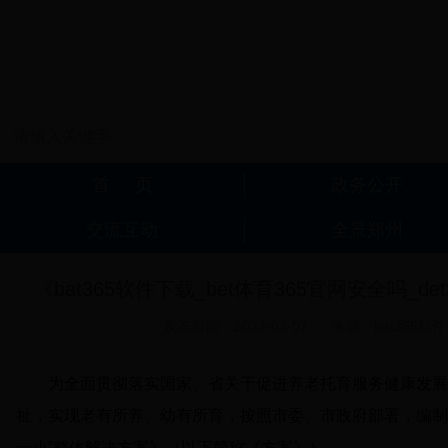
《bat365软件下载_bet体育365官网安全吗_
发布时间：2023-03-07
来源：bat365软
为全面贯彻落实国家、省关于促进养老托育服务健康发展
祉，实现老有所养、幼有所育，按照市委、市政府部署，编制《bat3
一小”整体解决方案》（以下简称《方案》）。