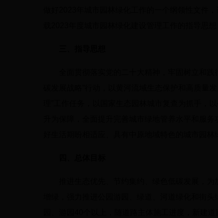
做好2023年城市园林绿化工作的一个纲领性文件，该方
载2023年度城市园林绿化建设管理工作的指导思
三、指导思想
全面贯彻落实党的二十大精神，牢固树立和践
碳发展战略”行动，以黄河流域生态保护和高质量发
理”工作任务，以国家生态园林城市复查为抓手，
升为保障，全面提升完善城市绿地管养水平和服务
好生活期盼相适应、具有中原地域特色的城市园林
四、总体目标
推进生态优先、节约集约、绿色低碳发展，为
增绿，强力推进公园游园、绿道、河道绿化和街头
园、游园40个以上，随道路主体施工进度，新建道