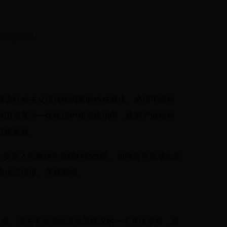
65下载园林局
建设社会主义现代化国家的内在要求。必须牢固树
林田湖草沙一体化保护和系统治理，统筹产业结构
低碳发展。
议明确指出要深入实施绿色低碳转型战略，加强黄河流域生态
设生态强市、美丽郑州。
实国家、省、市关于加强城市生态建设的一个具体举措，是