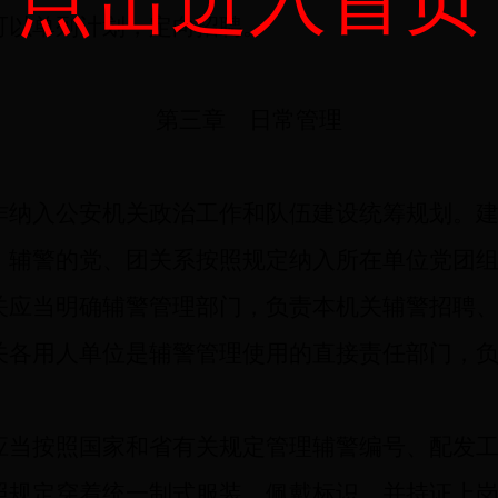
可以单列计划，定向招聘。
第三章 日常管理
纳入公安机关政治工作和队伍建设统筹规划。建
。辅警的党、团关系按照规定纳入所在单位党团
关应当明确辅警管理部门，负责本机关辅警招聘
关各用人单位是辅警管理使用的直接责任部门，
当按照国家和省有关规定管理辅警编号、配发工
照规定穿着统一制式服装、佩戴标识，并持证上