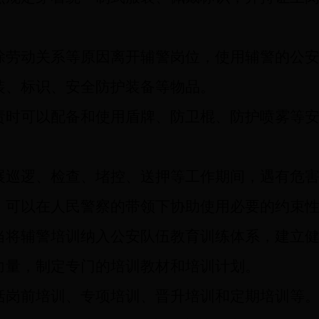
除劳动关系等原因离开辅警岗位，使用辅警的公
装、标识、安全防护装备等物品。
时可以配备和使用盾牌、防卫棍、防护喷雾等安
展巡逻、检查、堵控、送押等工作期间，遇有危
，可以在人民警察的带领下协助使用必要的约束
将辅警培训纳入公安队伍教育训练体系，建立健
力量，制定专门的培训教材和培训计划。
岗前培训、专项培训、晋升培训和定期培训等。