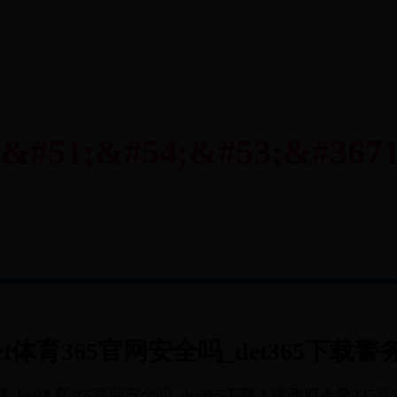
_bet体育365官网安全吗_det365下
件下载_bet体育365官网安全吗_det365下载人民政府令第24