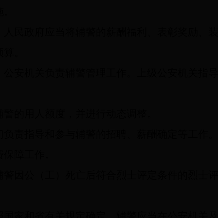
施。
人民政府应当将辅警的薪酬福利、表彰奖励、装
预算。
公安机关负责辅警管理工作。上级公安机关指导
辅警的用人额度，并进行动态调整。
门负责指导和参与辅警的招聘、薪酬确定等工作
费保障工作。
辅警因公（工）死亡后符合烈士评定条件的烈士
国家和省有关规定确定，辅警应当在公安机关及