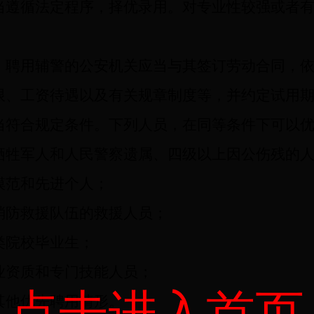
遵循法定程序，择优录用。对专业性较强或者有
，聘用辅警的公安机关应当与其签订劳动合同，
限、工资待遇以及有关规章制度等，并约定试用
符合规定条件。下列人员，在同等条件下可以优
牺牲军人和人民警察遗属、四级以上因公伤残的
模范和先进个人；
消防救援队伍的救援人员；
类院校毕业生；
业资质和专门技能人员；
点击进入首页
其他优先聘用情形。