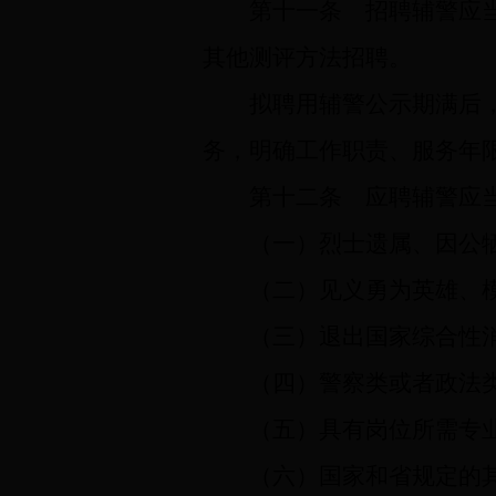
第十一条
招聘辅警应当
其他测评方法招聘。
拟聘用辅警公示期满后
务，明确工作职责、服务年
第十二条
应聘辅警应当
（一）烈士遗属、因公
（二）见义勇为英雄、
（三）退出国家综合性
（四）警察类或者政法
（五）具有岗位所需专
（六）国家和省规定的