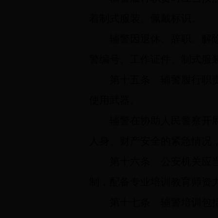
着制式服装、佩戴标识。
辅警因退休、辞职、解
警编号、工作证件、制式服
第十五条
辅警履行职责
使用武器。
辅警在协助人民警察开
人身、财产安全的紧急情况
第十六条
公安机关应当
制，配备专业培训教育师资
第十七条
辅警培训包括