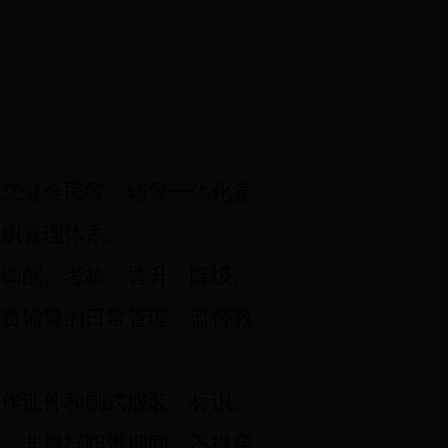
立健全民警、辅警一体化党
组织管理体系。
、调配、考核、晋升、降级、
负责辅警的日常管理、监督教
作证件和制式服装、标识。
岗。非履行职责期间，不得穿