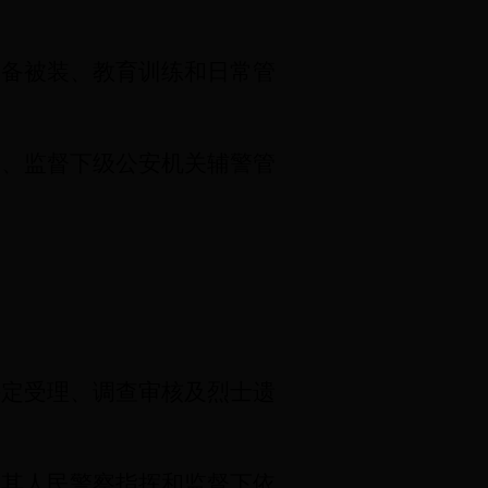
备被装、教育训练和日常管
、监督下级公安机关辅警管
。
评定受理、调查审核及烈士遗
其人民警察指挥和监督下依