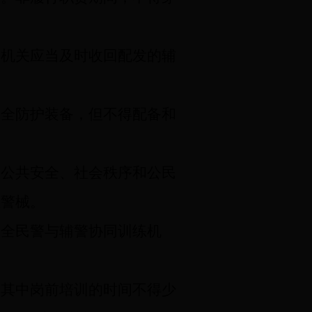
安机关应当及时收回配发的辅
全防护装备，但不得配备和
害公共安全、社会秩序和公民
性警械。
全民警与辅警协同训练机
其中岗前培训的时间不得少