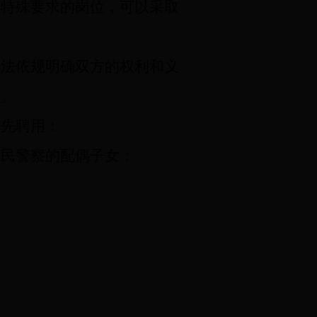
特殊要求的岗位，可以采取
依法依规明确双方的权利和义
期。
先聘用：
人民警察的配偶子女；