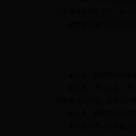
法开展警务辅助工作，其法
辅警依法履行职责的行
第八条
辅警招聘应当遵
第九条
市、区县（市）
警年度用人计划，征得上一
第十条
辅警招聘工作由
各区县（市）公安机关