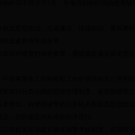
训的时间不得少于7天，专项培训的时间由使用
包含思想政治、忠诚廉洁、法律知识、警风警纪
警职业素养和专业水平。
加强对辅警的保密教育，逐级督促落实保密责任
，不得将警务工作秘密和工作中获得的未公开的
警实行分类分级的层级管理制度。各层级辅警之
或者降低，由使用辅警的公安机关根据其思想政
情况，按照规定的标准和程序进行。
公安机关应当建立健全辅警考核制度，定期对辅