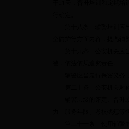
于21天，晋升培训和定期培
行确定。
第十八条
辅警培训应当
全防护等方面内容，提高辅
第十九条
公安机关应当
警，依法依规追究责任。
辅警应当履行保密义务
第二十条
公安机关对辅
辅警层级的评定、晋升
力、服务年限、考核奖惩等
第二十一条
使用辅警的