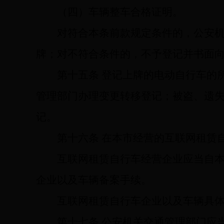
（四）车辆整车合格证明。
对符合本条前款规定条件的，公安
牌；对不符合条件的，不予登记并书面
第十五条
登记上牌的电动自行车的
管理部门办理变更转移登记；被盗、遗
记。
第十六条
在本市经营的互联网租赁
互联网租赁自行车经营企业应当自本
企业以及车辆备案手续。
互联网租赁自行车企业以及车辆具
第十七条
公安机关交通管理部门应