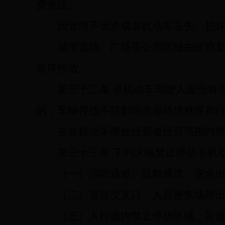
费凭证。
因管理不当造成非机动车丢失、损
城市道路、广场等公用区域由政府
有序停放。
第三十二条
非机动车驾驶人应当将
的，车辆停放不得影响市容环境秩序和
在非机动车停放经营者经营范围内
第三十三条
下列区域禁止停放非机动
（一）消防通道、疏散通道、安全
（二）道路交叉口、人员密集场所
（三）人行道内禁止停放区域、盲