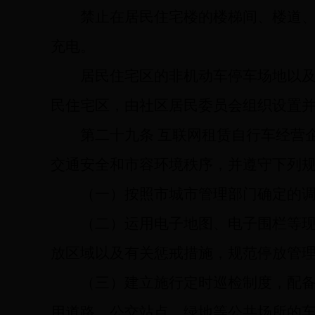
禁止在居民住宅楼的楼梯间、楼道
充电。
居民住宅区的非机动车停车场地以
民住宅区，由社区居民委员会组织设置
第二十九条
互联网租赁自行车经营
交通安全和市容环境秩序，并遵守下列
（一）按照市城市管理部门确定的
（二）运用电子地图、电子围栏等
放区域以及有关惩戒措施，规范停放管
（三）建立施行定时巡检制度，配
用道路、公交站点、绿地等公共场所的