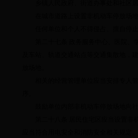
乡镇人民政府、街道办事处和社区
在城市道路上设置非机动车停放场
任何单位和个人不得侵占、擅自停
第二十七条
政务服务中心、医院、
及车站、轨道交通站点等交通集散地，
放场地。
相关的经营管理单位应当安排专人
序。
鼓励单位内部非机动车停放场地向
第二十八条
居民住宅区应当设置非
应当符合用电安全和消防安全相关规定