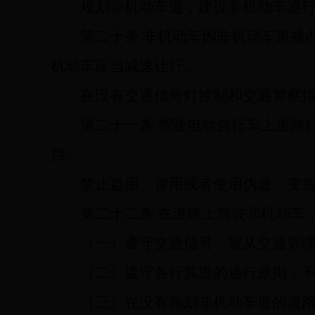
规划非机动车道，建设非机动车通
第二十条
非机动车因非机动车道被
机动车应当减速让行。
在没有交通信号灯控制和交通警察
第二十一条
驾驶电动自行车上道路
挡。
禁止盗用、冒用或者使用伪造、变
第二十二条
在道路上驾驶非机动车
（一）遵守交通信号，服从交通管
（二）遵守各行其道的通行原则，
（三）在没有施划非机动车道的道