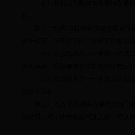
（七）非机动车载物未采取加固措
款。
第三十八条
非机动车停放经营者违
责令改正，拒不改正的，按照下列规定
（一）未按照第三十一条第一款第
务时间段、经营者信息和监督投诉电话
（二）未按照第三十一条第二款规
元以下罚款。
第三十九条
公安机关交通管理部门
以处罚。对不能够确定驾驶人的，可以