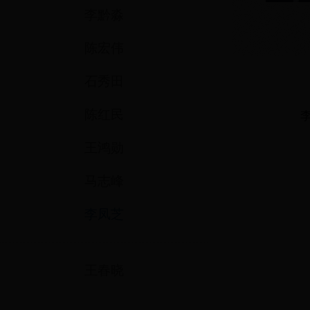
李黔淼
陈宏伟
石秀田
陈红民
王鸿勋
马志峰
李凤芝
王春晓