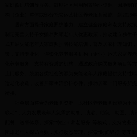
家庭照护培训等服务。鼓励社区利用闲置物业资源，因地制宜
构（企业）整体或部分托管运营社区养老服务设施。到2025
居家方面提升家庭照护能力。建立健全家庭养老支持政策
制定完善支持子女赡养照顾老年人优惠政策，推动建立独生子
式开展失能老年人家庭照护者技能培训，普及居家护理知识，
策，支持专业化、连锁化养老服务机构（企业）运营家庭养老
化养老服务。支持有资质的机构，通过政府购买服务项目等方
上门服务。鼓励各类社会资源为失能老年人家庭提供支持性喘
适老化改造，改善居家生活照护条件。推动居家上门服务所提
衔接。
社会层面整合为老服务资源。以社区养老服务设施为平台
联动”，大力发展老年人急需的助餐、助浴、助急、助医、助
配餐、送餐体系。探索“物业＋养老服务”等模式，支持物业
困难老年人探访台账，实行动态管理。探索“时间银行”等互