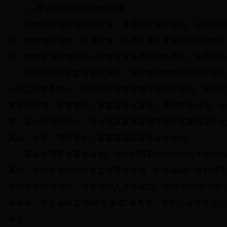
3．推进适老化环境改造提升
推动公共场所适老化改造。推进老年服务设施、公共设施
造。加大城市道路、交通设施、公共交通工具等适老化改造力
头、地铁等场所为老年人群体设置专席和绿色通道，全面发展
提升社区和家庭适老化水平。有序推进城镇老旧小区改造
社区卫生服务中心、社区综合服务设施等适老化改造。推动适
家生活环境。开展老年人家庭适老化改造，通过产业引导、业
求、居住环境等特点，对住宅及家具设施等进行居家适老化改
高龄、失能、残疾老年人家庭实施居家适老化改造。
建设智慧养老服务设施。充分利用新一代信息技术提供物
系统。发挥市智能化安全监管平台作用，扩容建设一批智慧安
小时安全自动值守，降低老年人意外风险。推动“虚拟养老院
展健康、安全远程监测和“点菜式”服务等。鼓励企业开发适
验店。