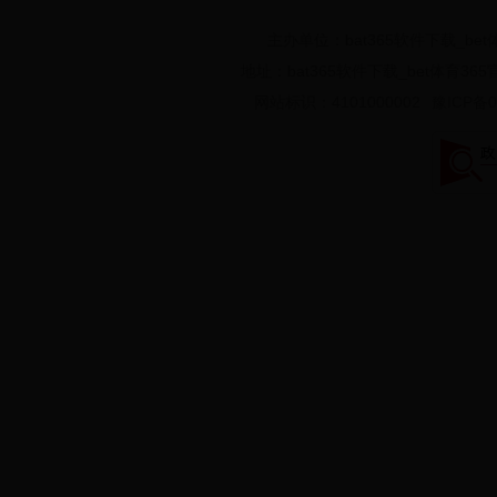
主办单位：bat365软件下载_be
地址：bat365软件下载_bet体育36
网站标识：4101000002
豫ICP备0