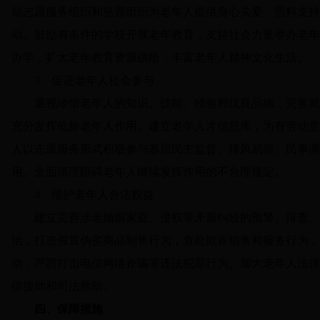
励志愿服务组织和慈善组织为老年人提供身心关爱、照料支持
动。鼓励有条件的学校开展老年教育，支持社会力量举办老年
办学，扩大老年教育资源供给，丰富老年人精神文化生活。
3．促进老年人社会参与
重视珍惜老年人的知识、技能、经验和优良品德，完善就
充分发挥低龄老年人作用。建立老年人才信息库，为有劳动意
人以志愿服务形式积极参与基层民主监督、移风易俗、民事调
用。全面清理阻碍老年人继续发挥作用的不合理规定。
4．维护老年人合法权益
建立完善涉老婚姻家庭、侵权等矛盾纠纷的预警、排查、
治，打击假冒伪劣商品制售行为，查处欺诈销售和服务行为，
动，严厉打击电信网络诈骗等违法犯罪行为。加大老年人法律
律援助和司法救助。
四、保障措施