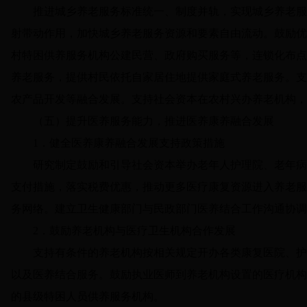
推进城乡养老服务标准统一、制度并轨，实现城乡养老服
射带动作用，加快城乡养老服务资源和要素自由流动。鼓励优
村特困供养服务机构公建民营、政府购买服务等，连锁化布点
养老服务，提供村民依托自家居住地提供家庭式养老服务。支
农产品开发等融合发展。支持社会资本在农村兴办养老机构，
（五）提升医养服务能力，推进医养康养融合发展
1．健全医养康养融合发展支持政策措施
研究制定鼓励和引导社会资本举办老年人护理院、老年病
支付措施，落实税费优惠，推动更多医疗康复资源进入养老服
务网络。建立卫生健康部门与民政部门医养结合工作沟通协调
2．鼓励养老机构与医疗卫生机构合作发展
支持有条件的养老机构按相关规定开办各类康复医院、护
以及医养结合服务。鼓励执业医师到养老机构设置的医疗机构多
的县级特困人员供养服务机构。