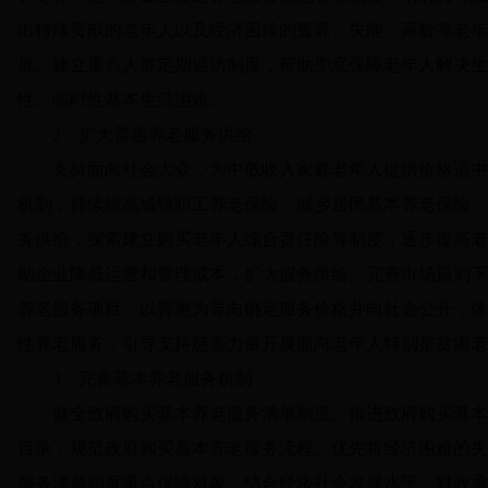
出特殊贡献的老年人以及经济困难的孤寡、失能、高龄等老年
展。建立重点人群定期巡访制度，帮助兜底保障老年人解决生
性、临时性基本生活困难。
2．扩大普惠养老服务供给
支持面向社会大众，为中低收入家庭老年人提供价格适中
机制，持续提高城镇职工养老保险、城乡居民基本养老保险、
务供给，探索建立购买老年人综合责任险等制度，逐步提高老
助企业降低运营和管理成本，扩大服务供给。完善市场原则下
养老服务项目，以普惠为导向确定服务价格并向社会公开，体
性养老服务，引导支持慈善力量开展面向老年人特别是贫困老
3．完善基本养老服务机制
健全政府购买基本养老服务清单制度。推进政府购买基本
目录，规范政府购买基本养老服务流程。优先将经济困难的失
服务清单制度重点保障对象。结合经济社会发展水平、财政承