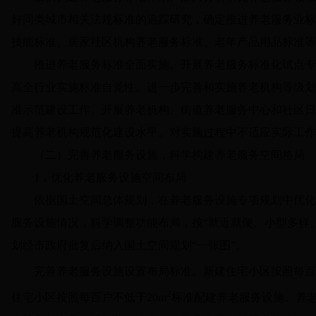
好同类城市相关法规标准的追踪研究，确定推进养老服务业标
技能标准、居家社区机构养老服务标准、老年产品用品标准等
推进养老服务标准全面实施。开展养老服务标准化试点专
高全行业实施标准自觉性。进一步完善和实施养老机构等级划
准示范建设工作。开展养老机构、街道养老服务中心和社区日
提高养老机构规范化建设水平。对实施过程中不适应实际工作
（二）完善养老服务设施，科学构建养老服务空间格局
1．优化养老服务设施空间布局
依据国土空间总体规划，在养老服务设施专项规划中优化
服务设施情况，科学调整功能布局，按“就近就便、小型多样
划经市政府批复后纳入国土空间规划“一张图”。
完善养老服务设施设置布局标准。新建住宅小区按照每百户
2
住宅小区按照每百户不低于20m
标准配建养老服务设施。养