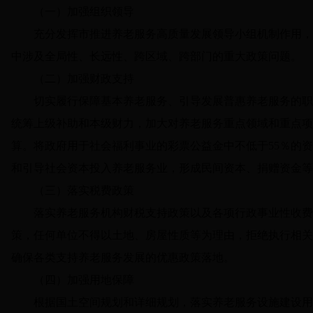
（一）加强组织领导
充分发挥市推进养老服务高质量发展领导小组机制作用，
中涉及全局性、长远性、跨区域、跨部门的重大政策问题。
（二）加强财政支持
切实履行保障基本养老服务、引导发展普惠养老服务的职
统筹上级补助和本级财力，加大对养老服务重点领域和重点项
算。将政府用于社会福利事业的彩票公益金中不低于55％的
和引导社会资本投入养老服务业，形成民间资本、捐赠资金等
（三）落实税费政策
落实养老服务机构财税支持政策以及各项行政事业性收费
策，任何单位不得以土地、房屋性质等为理由，拒绝执行相关
确保各类支持养老服务发展的优惠政策落地。
（四）加强用地保障
根据国土空间规划和详细规划，落实养老服务设施建设用