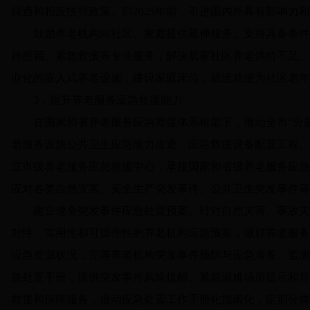
待遇和相应扶持政策。到2025年前，引进国内外具有影响力和
鼓励养老机构向社区、家庭提供延伸服务。支持具备条件
神慰藉、紧急救援等专业服务，解决居家社区养老供给不足、
业化的嵌入式养老设施，建设家庭床位，就近就便为社区老年
3．提升养老服务应急救援能力
在国家和省养老服务应急救援体系框架下，推动全市“分
老服务设施公共卫生应急能力改造、应急救援设备配置工程。
立市级养老服务应急救援中心，承接国家和省级养老服务应急
应对各类自然灾害、安全生产突发事件、公共卫生突发事件等
建立健全突发事件应急处置预案。针对自然灾害、事故灾
对性、实用性和可操作性的养老机构应急预案，做好养老服务
应急资源状况，完善养老机构突发事件预防与应急准备、监测
急处置手册，提供突发事件风险提醒、紧急避难场所提示和导
救援和保障服务，推动应急处置工作手册化指南化，定期分类