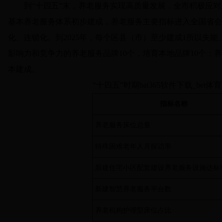
到“十四五”末，养老服务实现高质量发展，全市积极应
基本养老服务体系初步建成，养老服务主要指标进入全国省会
化、连锁化。到2025年，每个区县（市）至少建成1所以失
影响力和竞争力的养老服务品牌10个，培育本地品牌10个；养老
本建成。
“十四五”时期bat365软件下载_bet
指标名称
养老服务床位总量
特殊困难老年人月探访率
新建住宅小区配套建设养老服务设施达标
新建智慧养老服务平台数
养老机构护理型床位占比