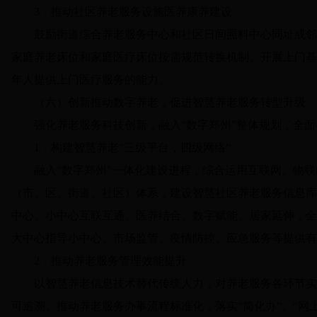
3．推动社区养老服务设施医养康养建设
鼓励街道综合养老服务中心和社区日间照料中心同址或邻
家庭养老床位和家庭医疗床位按需规范转换机制。开展上门基
年人提供上门医疗服务的能力。
（六）创新推动数字养老，促进智慧养老服务转型升级
强化养老服务科技创新，融入“数字郑州”整体规划，全
1．构建智慧养老“三级平台，四级网络”
融入“数字郑州”一体化建设进程，综合运用互联网、物
（市、区、街道、社区）体系，建设智慧社区养老服务信息库、
中心、小中心互联互通、医养结合、数字赋能、居家延伸，全市
大中心指导小中心、市场监管、疫情防控、应急服务等提供有
2．推动养老服务管理效能提升
以智慧养老信息技术替代传统人力，对养老服务各环节实
可追溯。推动养老服务办事流程标准化，落实“简化办”、“网