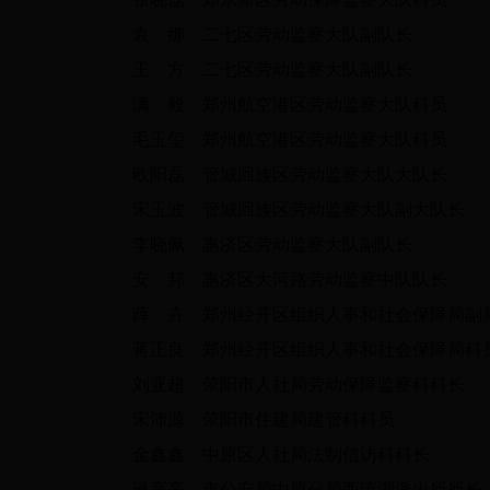
袁 娜
二七区劳动监察大队副队长
王 方
二七区劳动监察大队副队长
满 毅
郑州航空港区劳动监察大队科员
毛玉玺
郑州航空港区劳动监察大队科员
欧阳磊
管城回族区劳动监察大队大队长
宋玉波
管城回族区劳动监察大队副大队长
李晓佩
惠济区劳动监察大队副队长
安 邦
惠济区大河路劳动监察中队队长
薛 卉
郑州经开区组织人事和社会保障局副
蒋正良
郑州经开区组织人事和社会保障局科
刘亚超
荥阳市人社局劳动保障监察科科长
宋沛源
荥阳市住建局建管科科员
金鑫鑫
中原区人社局法制信访科科长
逯高亮
市公安局中原分局西流湖派出所所长