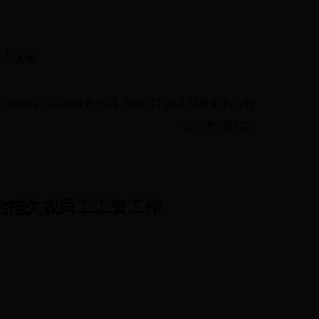
进个人名单
载_bet体育365官网安全吗_det365下载人民政府办公厅
2022年8月15日
下载根治拖欠农民工工资工作