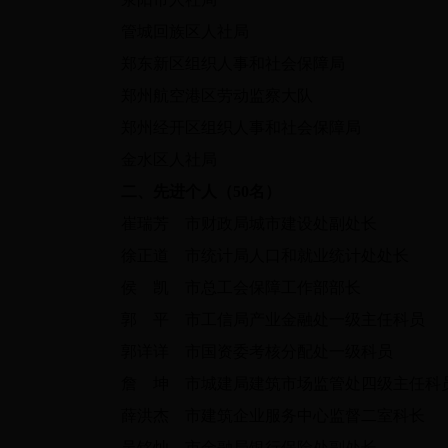
管城回族区人社局
郑东新区组织人事和社会保障局
郑州航空港区劳动监察大队
郑州经开区组织人事和社会保障局
金水区人社局
二、先进个人（50名）
崔瑞芳
市财政局城市建设处副处长
徐正道
市统计局人口和就业统计处处长
侯 凯
市总工会保障工作部部长
郭 平
市工信局产业金融处一级主任科员
郭详详
市国资委考核分配处一级科员
詹 坤
市城建局建筑市场监管处四级主任科
薛洪杰
市建筑企业服务中心监督二室科长
吴铭灿
市金融局银行保险处副处长