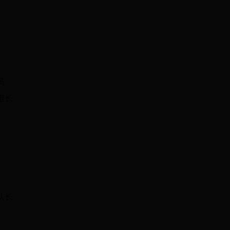
员
组长
队长