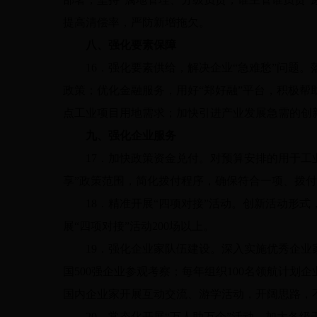
提高清偿率，严防新增拖欠。
八、强化要素保障
16．强化要素供给，解决企业“急难愁”问题
政策；优化金融服务，用好“郑好融”平台，积极帮
点工业项目用地需求；加快引进产业发展急需的创
九、强化企业服务
17．加快政策资金兑付。对预算安排的用于工
享”政策范围，简化拨付程序，确保符合一项、拨
18．精准开展“四项对接”活动。创新活动形
展“四项对接”活动200场以上。
19．强化企业家队伍建设。深入实施优秀企
国500强企业参观考察；每年组织100名领航计
国内企业家开展互动交流、游学活动，开阔思路，
20．常态化开展“万人助万企”活动。加大各