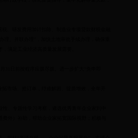
抵退税、研发费用加计扣除、制造业专项贷款财税金融
办理、并联办理”，加快土地审批手续办理，确保重
才，满足工业经济高质量发展需要。
月31日前按程序应拨尽拨。进一步扩大“免申即
企业拓市场、抢订单，纾难解困、提质增效，全年开
业性、专题性学习考察，遴选优秀青年企业家到中
交通费外）补助，帮助企业家拓宽国际视野；积极与
题，用好“亲清在线——企业问题直报平台”，实现企