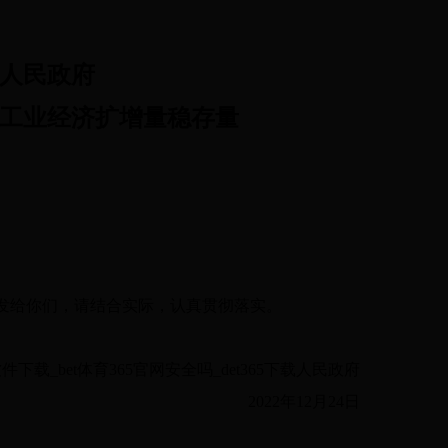
载人民政府

促进工业经济扩增量稳存量

施》印发给你们，请结合实际，认真贯彻落实。
5软件下载_bet体育365官网安全吗_det365下载人民政府
2022年12月24日