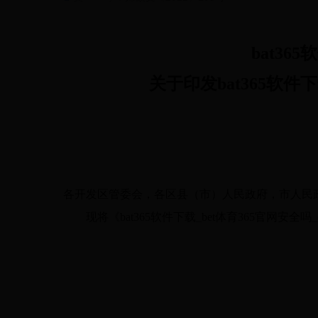
bat36
关于印发bat365软件
各开发区管委会，各区县（市）人民政府，市人民
现将《bat365软件下载_bet体育365官