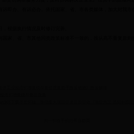
有诉即办、有诉必办。依托国家、省、市各类媒体，加大对我市
31日，根据执行情况及时修订完善。
与国家、省、市其他同类政策标准不一致的，按从高不重复原则执
365下载促进工业经济扩增量稳存量提质量若干政策措施》政策解读
业经济扩增量稳存量提质量
吗_det365下载市长何雄：推动重大项目提速提质提效（项目为王 感知中原