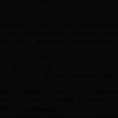
。落实落细国家、省、市稳经济一揽子政策，用足用好制造业留
助工业企业（项目）解决融资难问题；创新工作机制，推行“容缺
新型、复合型人才，通过定向培养、联合培训等方式培育技能人
业企业、工业项目的各类奖补资金，加快下达支付进度，2023年3
付一项，提高企业政策获得感。
式，开展线上、线下产销、用工、银企、产学研对接活动，帮助
业家领航计划，组织领航计划企业家赴长三角、珠三角等地开展专
划企业家到国外知名高校和知名企业培训考察，给予培训经费（除
不断提升我市企业家整体素质和水平。
级干部走访调研服务力度，及时协调解决企业生产经营中的困难问