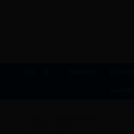
bat36
747445745/2023-00005
2022-12-24
郑政文〔2022〕155号