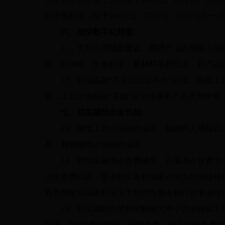
经济贡献后，给予100万元、70万元、50万元的一
六、加快数字化转型
11．支持应用场景建设。围绕产业发展重点
据、区块链、生命科学、新材料等新技术、新产品
12．持续实施“万企上云上平台”行动。根据上
券，上云企业根据“星级”评定结果和产品类别申领，
七、切实减轻企业负担
13．降低工业企业融资成本。鼓励列入规模
具，有效降低企业融资成本。
14．持续实施涉企收费减免。开展涉企收费专
涉企收费问题，坚决制止各种加重企业负担的违规
真贯彻落实国家和省关于政府性基金和行政事业性
15．扎实做好防范和化解拖欠中小企业账款工
部署，坚持“属地管理、分级负责，谁主管谁负责