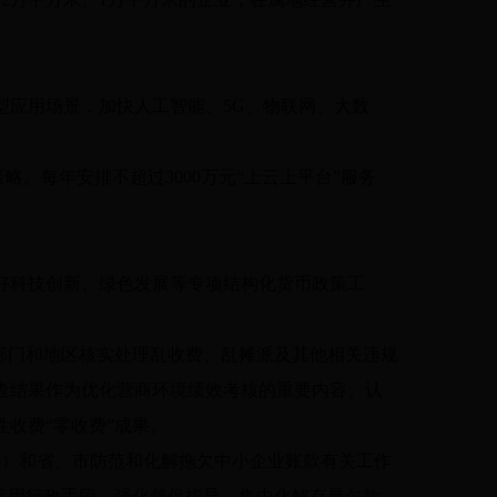
型应用场景，加快人工智能、5G、物联网、大数
略。每年安排不超过3000万元“上云上平台”服务
好科技创新、绿色发展等专项结构化货币政策工
关部门和地区核实处理乱收费、乱摊派及其他相关违规
查结果作为优化营商环境绩效考核的重要内容。认
收费“零收费”成果。
号）和省、市防范和化解拖欠中小企业账款有关工作
运用行政手段，强化督促指导，集中化解存量欠款，