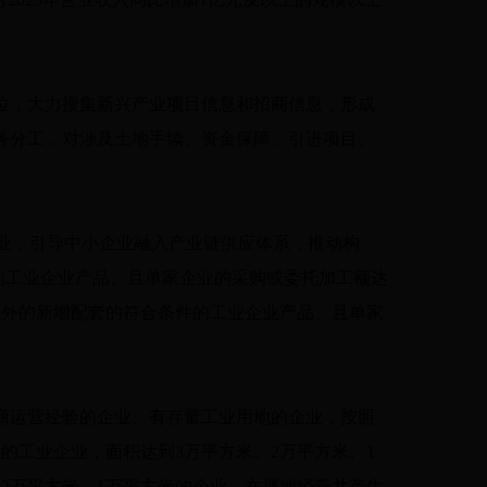
单位，大力搜集新兴产业项目信息和招商信息，形成
务分工，对涉及土地手续、资金保障、引进项目、
企业，引导中小企业融入产业链供应体系，推动构
的工业企业产品、且单家企业的采购或委托加工额达
体系外的新增配套的符合条件的工业企业产品、且单家
商运营经验的企业、有存量工业用地的企业，按照
的工业企业，面积达到3万平方米、2万平方米、1
、2万平方米、1万平方米的企业，在属地经营并产生